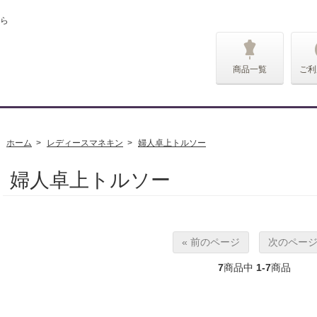
ら
商品一覧
ご利
ホーム
>
レディースマネキン
>
婦人卓上トルソー
婦人卓上トルソー
« 前のページ
次のページ
7
商品中
1-7
商品