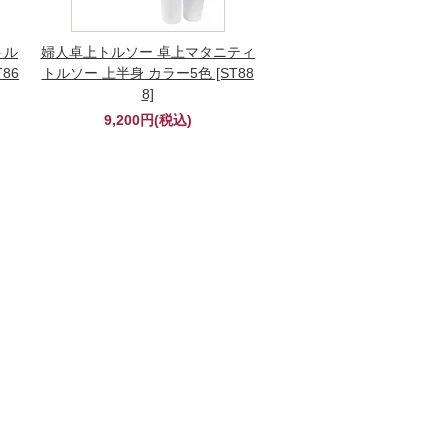
トル
婦人卓上トルソー 卓上マタニティ
86
トルソー 上半身 カラー5色 [ST88
8]
9,200円(税込)