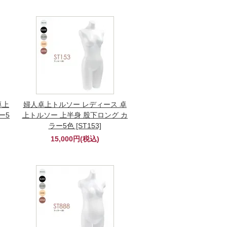
卓上
婦人卓上トルソー レディース 卓
ー5
上トルソー 上半身 股下ロング カ
ラー5色 [ST153]
15,000円(税込)