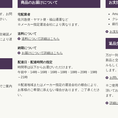
商品のお届けについて
お支
す。お問
Ama
宅配業者
さい。
ク
佐川急便・ヤマト便・福山通運など
銀
※メーカー指定運送会社により異なります。
お支
送料について
文確認メ
送料について詳細はこちら
により遅
返品
納期について
お届けについて詳細はこちら
万が一
新品と交
配達日・配達時間の指定
ルもし
時間帯は以下からお選びいただけます。
します
午前中・14時～16時・16時～18時・18時～20時・19時
～21時
お問
※配達地域またはメーカー指定の運送会社の都合により、
※ご使
でご案内
お客様のご希望に添えない場合があります。ご了承くださ
頂いて
い。
ます。
詳細