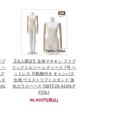
ァブ
【法人限定】全身マネキン ファブ
 ヘ
リックトルソー レディース 7号 ヘ
麻グ
ッドレス 可動腕付き キャンバス
スタ
生地 ウエストリフトスタンド 強
A1
化ガラスベース [SBTF28-A16N-P
P29L]
96,800円(税込)