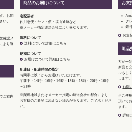
商品のお届けについて
お支
す。お問
Ama
宅配業者
さい。
ク
佐川急便・ヤマト便・福山通運など
銀
※メーカー指定運送会社により異なります。
お支
送料について
文確認メ
送料について詳細はこちら
により遅
返品
納期について
お届けについて詳細はこちら
万が一
新品と交
配達日・配達時間の指定
ルもし
時間帯は以下からお選びいただけます。
します
午前中・14時～16時・16時～18時・18時～20時・19時
～21時
お問
※配達地域またはメーカー指定の運送会社の都合により、
※ご使
でご案内
お客様のご希望に添えない場合があります。ご了承くださ
頂いて
い。
ます。
詳細