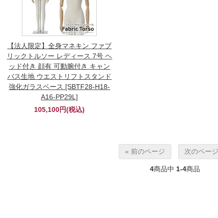
【法人限定】全身マネキン ファブ
リックトルソー レディース 7号 ヘ
ッド付き 顔有 可動腕付き キャン
バス生地 ウエストリフトスタンド
強化ガラスベース [SBTF28-H18-
A16-PP29L]
105,100円(税込)
« 前のページ
次のページ
4
商品中
1-4
商品