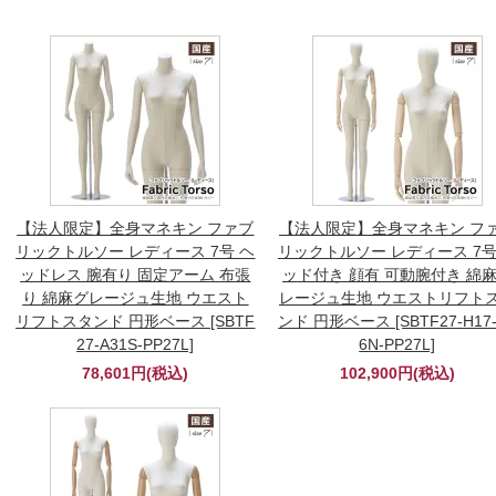
【法人限定】全身マネキン ファブ
【法人限定】全身マネキン フ
リックトルソー レディース 7号 ヘ
リックトルソー レディース 7号
ッドレス 腕有り 固定アーム 布張
ッド付き 顔有 可動腕付き 綿
り 綿麻グレージュ生地 ウエスト
レージュ生地 ウエストリフト
リフトスタンド 円形ベース [SBTF
ンド 円形ベース [SBTF27-H17-
27-A31S-PP27L]
6N-PP27L]
78,601円(税込)
102,900円(税込)